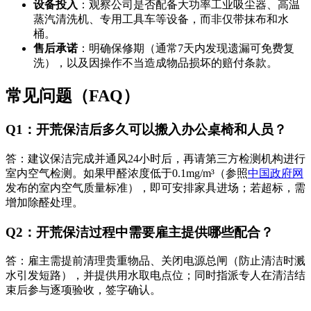
设备投入
：观察公司是否配备大功率工业吸尘器、高温
蒸汽清洗机、专用工具车等设备，而非仅带抹布和水
桶。
售后承诺
：明确保修期（通常7天内发现遗漏可免费复
洗），以及因操作不当造成物品损坏的赔付条款。
常见问题（FAQ）
Q1：开荒保洁后多久可以搬入办公桌椅和人员？
答：建议保洁完成并通风24小时后，再请第三方检测机构进行
室内空气检测。如果甲醛浓度低于0.1mg/m³（参照
中国政府网
发布的室内空气质量标准），即可安排家具进场；若超标，需
增加除醛处理。
Q2：开荒保洁过程中需要雇主提供哪些配合？
答：雇主需提前清理贵重物品、关闭电源总闸（防止清洁时溅
水引发短路），并提供用水取电点位；同时指派专人在清洁结
束后参与逐项验收，签字确认。