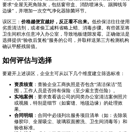
要求“全屋无死角除灰，包括窗帘盒、消防喷淋头、踢脚线等
边缘”，并增加一次空气净化器除菌环节。
误区三：
价格越便宜越好，反正看不出来。
低价保洁往往使用
劣质清洁剂，或者偷工减料省略上蜡、消毒步骤。有些甚至将
卫生间积水任意冲入办公室，导致地板缝隙发霉。正确做法是
选择提供“验收后复检”服务的公司，并取样送第三方检测机构
确认甲醛残留值。
如何评估与选择
要避开上述误区，企业主可从以下几个维度建立筛选标准：
资质核查
：查验企业工商执照是否包含“清洁保洁”范
围，工作人员是否持有保险（至少雇主责任险）。
实地案例
：要求查看该公司的同类办公室清洁案例照片
或视频，特别是细节（如窗缝、地毯边缘）的处理效
果。
合同明细
：合同中必须列出服务项目清单（如：去除装
修胶印、全屋吸尘、玻璃双面擦洗、卫生间消毒等）和
验收标准。