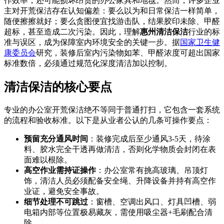
作效率，还可能损坏昂贵的办公家具和地毯。然而，许多企业
主对开荒保洁存在认知偏差：要么以为和日常保洁一样简单，
随便擦擦就好；要么贪图便宜找游击队，结果胶印未除、甲醛
超标，甚至造成二次污染。因此，理解
惠州清洁保洁
行业的标
准与误区，成为保障室内环境安全的关键一步。据
国家卫生健
康委员会
研究，装修后室内污染物如苯、甲醛浓度可超出国家
标准数倍，必须通过规范化深度清洁加以控制。
清洁保洁的核心要点
专业的办公室开荒保洁绝不等同于普通打扫，它包含一套系统
的流程和验收标准。以下是从业者公认的几条可操作要点：
预留充分通风时间
：装修完成后至少通风3-5天，待涂
料、胶水完全干透再做清洁，否则化学物质会封闭在表
面难以根除。
高空作业需持证操作
：办公室常有挑高玻璃、吊顶灯
饰，清洁人员必须配备安全绳、升降设备并持有高空作
业证，避免安全事故。
细节处理不可跳过
：窗槽、空调出风口、灯具凹槽、弱
电箱内部等位置极易藏灰，需使用吸尘器+毛刷配合清
除。