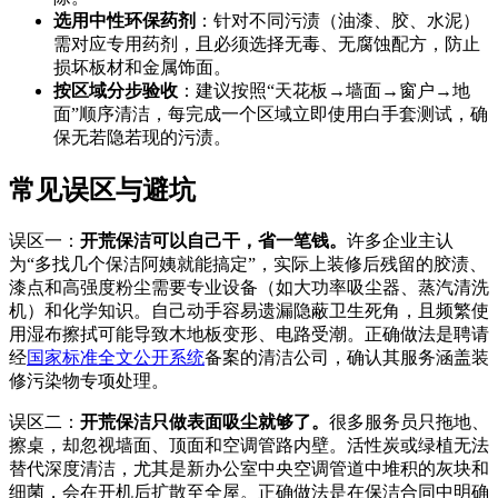
选用中性环保药剂
：针对不同污渍（油漆、胶、水泥）
需对应专用药剂，且必须选择无毒、无腐蚀配方，防止
损坏板材和金属饰面。
按区域分步验收
：建议按照“天花板→墙面→窗户→地
面”顺序清洁，每完成一个区域立即使用白手套测试，确
保无若隐若现的污渍。
常见误区与避坑
误区一：
开荒保洁可以自己干，省一笔钱。
许多企业主认
为“多找几个保洁阿姨就能搞定”，实际上装修后残留的胶渍、
漆点和高强度粉尘需要专业设备（如大功率吸尘器、蒸汽清洗
机）和化学知识。自己动手容易遗漏隐蔽卫生死角，且频繁使
用湿布擦拭可能导致木地板变形、电路受潮。正确做法是聘请
经
国家标准全文公开系统
备案的清洁公司，确认其服务涵盖装
修污染物专项处理。
误区二：
开荒保洁只做表面吸尘就够了。
很多服务员只拖地、
擦桌，却忽视墙面、顶面和空调管路内壁。活性炭或绿植无法
替代深度清洁，尤其是新办公室中央空调管道中堆积的灰块和
细菌，会在开机后扩散至全屋。正确做法是在保洁合同中明确